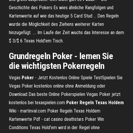
Geschichte des Pokers Es wies ähnliche Rangfolgen und
Kartenwerte auf wie das heutige 5 Card Stud ... Den Regeln
wurde die Möglichkeit des Ziehens weiterer Karten
hinzugefügt. .... Im Laufe der Zeit wuchs das Interesse an dem
$ 3/$ 6 Texas Hold'em Tisch.
Grundregeln Poker
- lernen Sie
die wichtigsten
Pokerregeln
Vegas
Poker
- Jetzt Kostenlos Online Spiele TestSpielen Sie
Vegas Poker kostenlos online ohne Anmeldung oder
Download Das beste Online Pokerspielen Vegas Poker jetzt
kostenlos bei texaspielen.com
Poker
Regeln
Texas Holdem
Wiki - martinval.com Poker Regeln Texas Holdem
Kartenwerte Pdf - cat casino deathstars Poker Win
Conditions Texas Hold'em wird in der Regel ohne