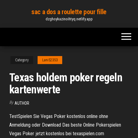
Skip
sac a dos a roulette pour fille
to
dzghoykazinoihtyq.netlify.app
the
content
Category
Lani52353
Texas holdem poker regeln
kartenwerte
By
AUTHOR
TestSpielen Sie Vegas Poker kostenlos online ohne
Anmeldung oder Download Das beste Online Pokerspielen
Vegas Poker jetzt kostenlos bei texaspielen.com