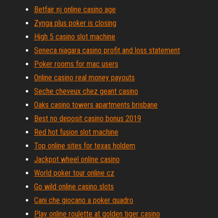
Betfair nj online casino age
Zynga plus poker is closing
High 5 casino slot machine
Seneca niagara casino profit and loss statement
Poker rooms for mac users
Online casino real money payouts
Seche cheveux chez geant casino
Oaks casino towers apartments brisbane
Best no deposit casino bonus 2019
Red hot fusion slot machine
Top online sites for texas holdem
Jackpot wheel online casino
World poker tour online cz
Go wild online casino slots
Cani che giocano a poker quadro
Play online roulette at golden tiger casino